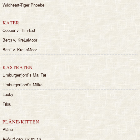
Wildheart-Tiger Phoebe
KATER
Cooper v. Tim-Est
Berci v. KreLaMoor
Benji v. KreLaMoor
KASTRATEN
Limburgerfjord`s Mai Tai
Limburgerfjord`s Milka
Lucky
Filou
PLÄNE/KITTEN
Pläne
A-Wurf geb. 07.03.16